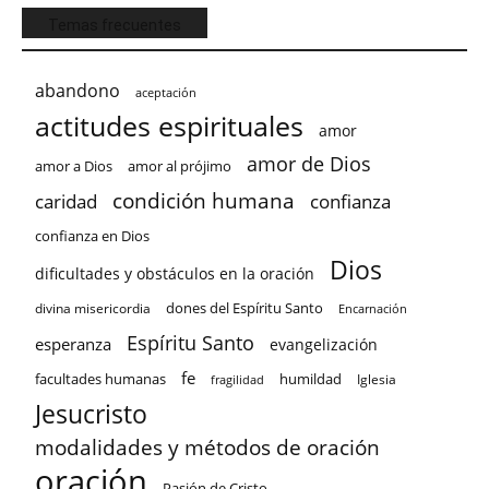
Temas frecuentes
abandono
aceptación
actitudes espirituales
amor
amor de Dios
amor a Dios
amor al prójimo
condición humana
confianza
caridad
confianza en Dios
Dios
dificultades y obstáculos en la oración
dones del Espíritu Santo
divina misericordia
Encarnación
Espíritu Santo
esperanza
evangelización
fe
facultades humanas
humildad
Iglesia
fragilidad
Jesucristo
modalidades y métodos de oración
oración
Pasión de Cristo