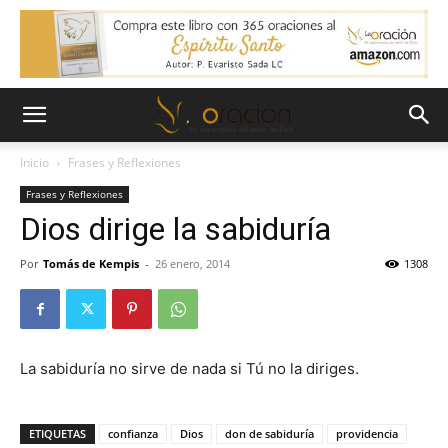
Inicio
Frases y Reflexiones
Frases y Reflexiones
Dios dirige la sabiduría
Por
Tomás de Kempis
-
26 enero, 2014
1308
La sabiduría no sirve de nada si Tú no la diriges.
ETIQUETAS
confianza
Dios
don de sabiduría
providencia