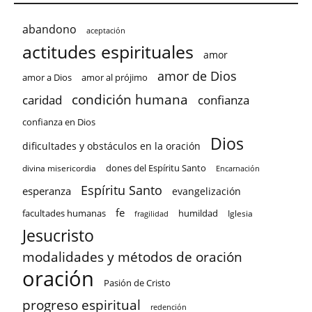
abandono
aceptación
actitudes espirituales
amor
amor de Dios
amor a Dios
amor al prójimo
condición humana
confianza
caridad
confianza en Dios
Dios
dificultades y obstáculos en la oración
dones del Espíritu Santo
divina misericordia
Encarnación
Espíritu Santo
esperanza
evangelización
fe
facultades humanas
humildad
Iglesia
fragilidad
Jesucristo
modalidades y métodos de oración
oración
Pasión de Cristo
progreso espiritual
redención