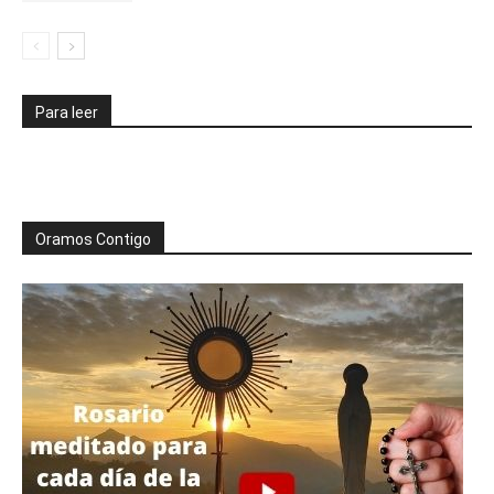
Para leer
Oramos Contigo