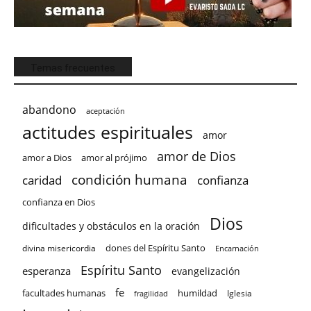
Temas frecuentes
abandono
aceptación
actitudes espirituales
amor
amor de Dios
amor a Dios
amor al prójimo
condición humana
confianza
caridad
confianza en Dios
Dios
dificultades y obstáculos en la oración
dones del Espíritu Santo
divina misericordia
Encarnación
Espíritu Santo
esperanza
evangelización
fe
facultades humanas
humildad
Iglesia
fragilidad