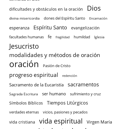
Dios
dificultades y obstáculos en la oración
dones del Espíritu Santo
divina misericordia
Encarnación
Espíritu Santo
esperanza
evangelización
fe
facultades humanas
humildad
Iglesia
fragilidad
Jesucristo
modalidades y métodos de oración
oración
Pasión de Cristo
progreso espiritual
redención
sacramentos
Sacramento de la Eucaristía
ser humano
sufrimiento y cruz
Sagrada Escritura
Tiempos Litúrgicos
Símbolos Bíblicos
verdades eternas
vicios, pasiones y pecados
vida espiritual
Virgen María
vida cristiana