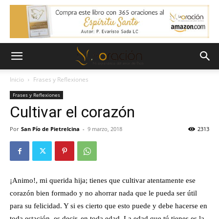
Inicio
Frases y Reflexiones
Frases y Reflexiones
Cultivar el corazón
Por
San Pío de Pietrelcina
-
9 marzo, 2018
2313
¡Animo!, mi querida hija; tienes que cultivar atentamente ese
corazón bien formado y no ahorrar nada que le pueda ser útil
para su felicidad. Y si es cierto que esto puede y debe hacerse en
toda estación, es decir, en toda edad. La edad que tú tienes es la