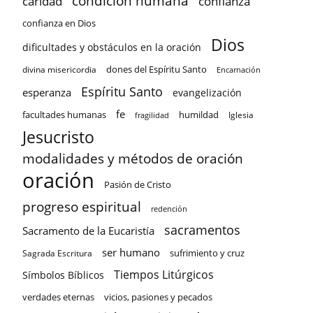
condición humana
confianza
caridad
confianza en Dios
Dios
dificultades y obstáculos en la oración
dones del Espíritu Santo
divina misericordia
Encarnación
Espíritu Santo
esperanza
evangelización
fe
facultades humanas
humildad
Iglesia
fragilidad
Jesucristo
modalidades y métodos de oración
oración
Pasión de Cristo
progreso espiritual
redención
sacramentos
Sacramento de la Eucaristía
ser humano
sufrimiento y cruz
Sagrada Escritura
Tiempos Litúrgicos
Símbolos Bíblicos
verdades eternas
vicios, pasiones y pecados