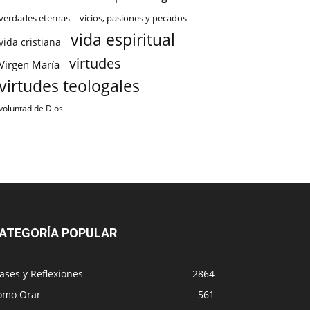
verdades eternas
vicios, pasiones y pecados
vida espiritual
vida cristiana
virtudes
Virgen María
virtudes teologales
voluntad de Dios
ATEGORÍA POPULAR
ases y Reflexiones
2864
ómo Orar
561