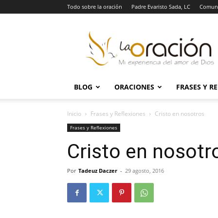
Todo sobre la oración
Padre Evaristo Sada, LC
Comuni
La
Oración
BLOG
ORACIONES
FRASES Y R
Inicio
Frases y Reflexiones
Cristo en nosotros
Frases y Reflexiones
Cristo en nosotr
Por
Tadeuz Daczer
-
29 agosto, 2016