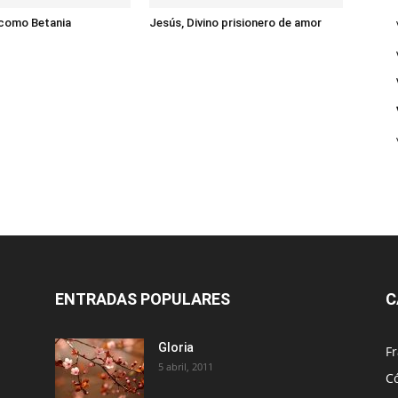
 como Betania
Jesús, Divino prisionero de amor
ENTRADAS POPULARES
C
Gloria
Fr
5 abril, 2011
C