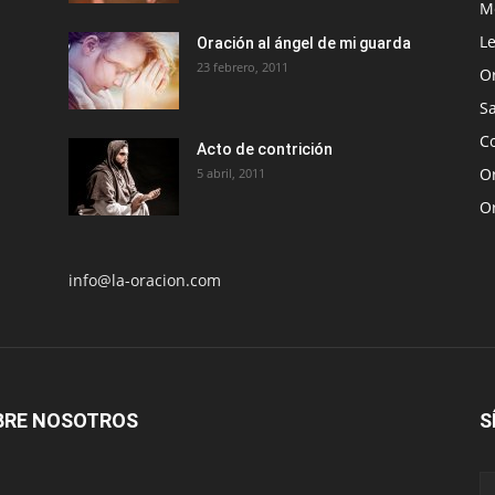
Me
Le
Oración al ángel de mi guarda
23 febrero, 2011
O
S
Co
Acto de contrición
Or
5 abril, 2011
O
info@la-oracion.com
BRE NOSOTROS
S