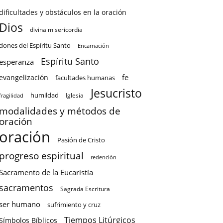
dificultades y obstáculos en la oración
Dios
divina misericordia
dones del Espíritu Santo
Encarnación
Espíritu Santo
esperanza
fe
evangelización
facultades humanas
Jesucristo
humildad
Iglesia
fragilidad
modalidades y métodos de
oración
oración
Pasión de Cristo
progreso espiritual
redención
Sacramento de la Eucaristía
sacramentos
Sagrada Escritura
ser humano
sufrimiento y cruz
Tiempos Litúrgicos
Símbolos Bíblicos