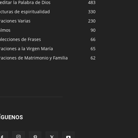
ditar la Palabra de Dios
483
cturas de espiritualidad
330
raciones Varias
230
almos
90
lecciones de Frases
66
aciones a la Virgen María
65
raciones de Matrimonio y Familia
62
ÍGUENOS