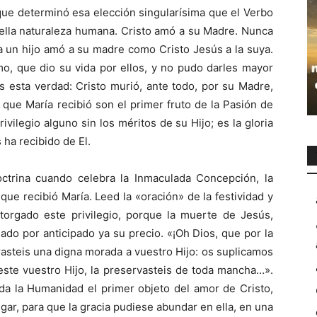
que determinó esa elección singularísima que el Verbo
 ella naturaleza humana. Cristo amó a su Madre. Nunca
a un hijo amó a su madre como Cristo Jesús a la suya.
o, que dio su vida por ellos, y no pudo darles mayor
s esta verdad: Cristo murió, ante todo, por su Madre,
s que María recibió son el primer fruto de la Pasión de
ivilegio alguno sin los méritos de su Hijo; es la gloria
ha recibido de El.
ctrina cuando celebra la Inmaculada Concepción, la
que recibió María. Leed la «oración» de la festividad y
otorgado este privilegio, porque la muerte de Jesús,
ado por anticipado ya su precio. «¡Oh Dios, que por la
asteis una digna morada a vuestro Hijo: os suplicamos
este vuestro Hijo, la preservasteis de toda mancha…».
da la Humanidad el primer objeto del amor de Cristo,
ugar, para que la gracia pudiese abundar en ella, en una