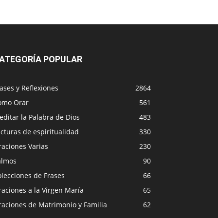
ATEGORÍA POPULAR
ases y Reflexiones
2864
ómo Orar
561
ditar la Palabra de Dios
483
cturas de espiritualidad
330
raciones Varias
230
almos
90
lecciones de Frases
66
aciones a la Virgen María
65
raciones de Matrimonio y Familia
62