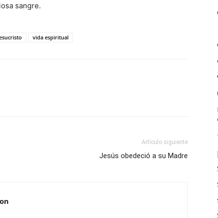
iosa sangre.
esucristo
vida espiritual
Artículo siguiente
Jesús obedeció a su Madre
on