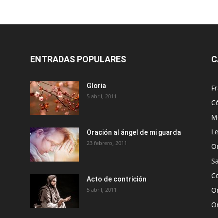
ENTRADAS POPULARES
C
Gloria
Fr
5 abril, 2011
C
Me
Le
Oración al ángel de mi guarda
23 febrero, 2011
O
S
Co
Acto de contrición
Or
5 abril, 2011
O