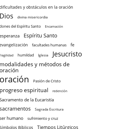
dificultades y obstáculos en la oración
Dios
divina misericordia
dones del Espíritu Santo
Encarnación
Espíritu Santo
esperanza
fe
evangelización
facultades humanas
Jesucristo
humildad
Iglesia
fragilidad
modalidades y métodos de
oración
oración
Pasión de Cristo
progreso espiritual
redención
Sacramento de la Eucaristía
sacramentos
Sagrada Escritura
ser humano
sufrimiento y cruz
Tiempos Litúrgicos
Símbolos Bíblicos