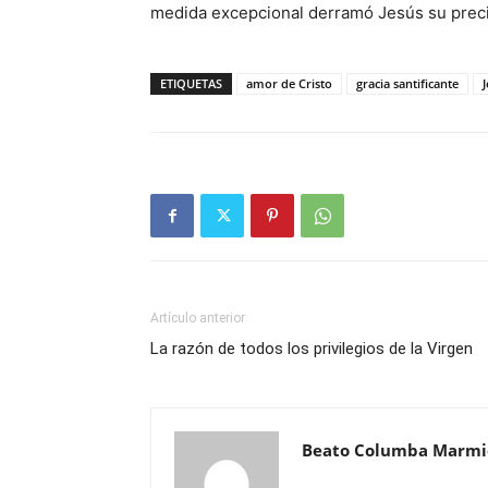
medida excepcional derramó Jesús su prec
ETIQUETAS
amor de Cristo
gracia santificante
J
Artículo anterior
La razón de todos los privilegios de la Virgen
Beato Columba Marmi