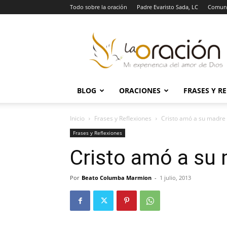
Todo sobre la oración
Padre Evaristo Sada, LC
Comuni
La
Oración
BLOG
ORACIONES
FRASES Y R
Inicio
Frases y Reflexiones
Cristo amó a su madre
Frases y Reflexiones
Cristo amó a su
Por
Beato Columba Marmion
-
1 julio, 2013