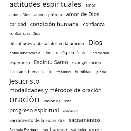
actitudes espirituales
amor
amor de Dios
amor a Dios
amor al prójimo
condición humana
confianza
caridad
confianza en Dios
Dios
dificultades y obstáculos en la oración
dones del Espíritu Santo
divina misericordia
Encarnación
Espíritu Santo
esperanza
evangelización
fe
facultades humanas
humildad
Iglesia
fragilidad
Jesucristo
modalidades y métodos de oración
oración
Pasión de Cristo
progreso espiritual
redención
sacramentos
Sacramento de la Eucaristía
ser humano
sufrimiento y cruz
Sagrada Escritura