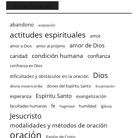
Temas frecuentes
abandono
aceptación
actitudes espirituales
amor
amor de Dios
amor a Dios
amor al prójimo
condición humana
confianza
caridad
confianza en Dios
Dios
dificultades y obstáculos en la oración
dones del Espíritu Santo
divina misericordia
Encarnación
Espíritu Santo
esperanza
evangelización
fe
facultades humanas
humildad
Iglesia
fragilidad
Jesucristo
modalidades y métodos de oración
oración
Pasión de Cristo