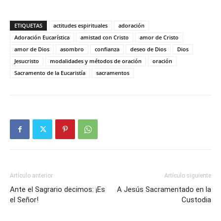
ETIQUETAS
actitudes espirituales
adoración
Adoración Eucarística
amistad con Cristo
amor de Cristo
amor de Dios
asombro
confianza
deseo de Dios
Dios
Jesucristo
modalidades y métodos de oración
oración
Sacramento de la Eucaristía
sacramentos
Artículo anterior
Artículo siguiente
Ante el Sagrario decimos: ¡Es
A Jesús Sacramentado en la
el Señor!
Custodia