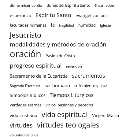
dones del Espíritu Santo
divina misericordia
Encarnación
Espíritu Santo
esperanza
evangelización
fe
facultades humanas
humildad
Iglesia
fragilidad
Jesucristo
modalidades y métodos de oración
oración
Pasión de Cristo
progreso espiritual
redención
sacramentos
Sacramento de la Eucaristía
ser humano
sufrimiento y cruz
Sagrada Escritura
Tiempos Litúrgicos
Símbolos Bíblicos
verdades eternas
vicios, pasiones y pecados
vida espiritual
Virgen María
vida cristiana
virtudes teologales
virtudes
voluntad de Dios