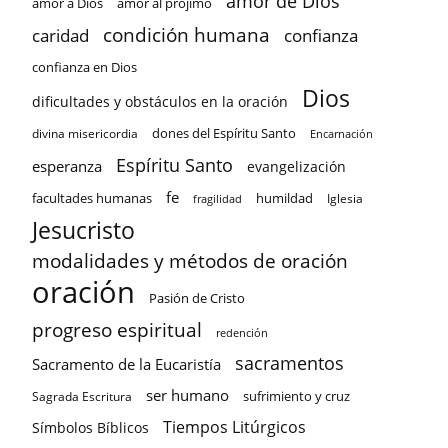
amor de Dios
amor a Dios
amor al prójimo
condición humana
confianza
caridad
confianza en Dios
Dios
dificultades y obstáculos en la oración
dones del Espíritu Santo
divina misericordia
Encarnación
Espíritu Santo
esperanza
evangelización
fe
facultades humanas
humildad
Iglesia
fragilidad
Jesucristo
modalidades y métodos de oración
oración
Pasión de Cristo
progreso espiritual
redención
sacramentos
Sacramento de la Eucaristía
ser humano
sufrimiento y cruz
Sagrada Escritura
Tiempos Litúrgicos
Símbolos Bíblicos