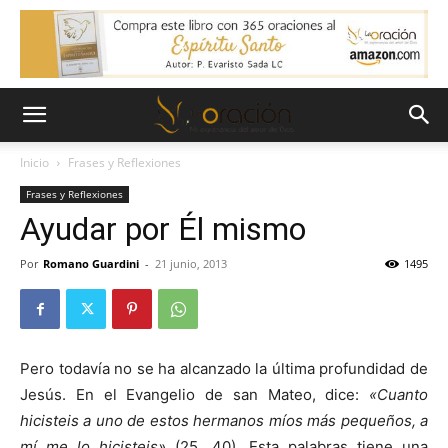
Inicio
Frases y Reflexiones
Frases y Reflexiones
Ayudar por Él mismo
Por
Romano Guardini
-
21 junio, 2013
1495
Pero todavía no se ha alcanzado la última profundidad de
Jesús. En el Evangelio de san Mateo, dice:
«Cuanto
hicisteis a uno de estos hermanos míos más pequeños, a
mí me lo hicisteis»
(25, 40). Esta palabras tiene una