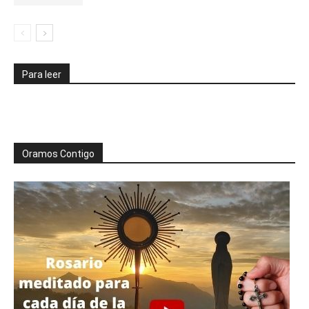
Para leer
Oramos Contigo