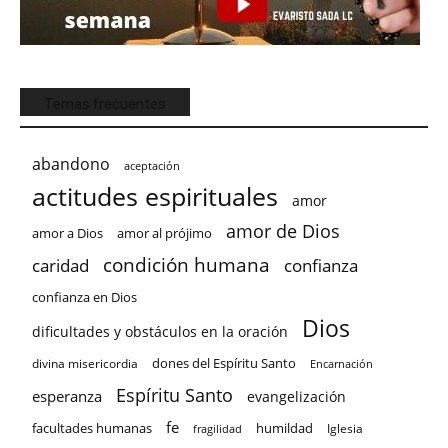
Temas frecuentes
abandono
aceptación
actitudes espirituales
amor
amor de Dios
amor a Dios
amor al prójimo
condición humana
confianza
caridad
confianza en Dios
Dios
dificultades y obstáculos en la oración
dones del Espíritu Santo
divina misericordia
Encarnación
Espíritu Santo
esperanza
evangelización
fe
facultades humanas
humildad
Iglesia
fragilidad