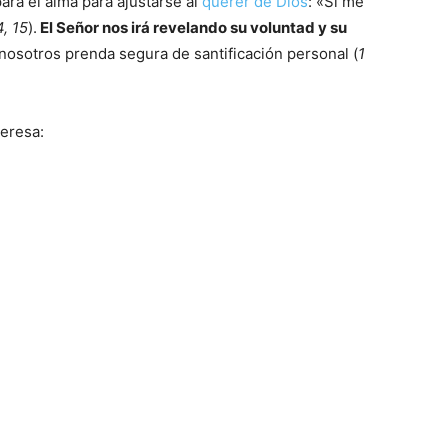
ara el alma para ajustarse al
querer de Dios
: «Si me
4, 15
).
El Señor nos irá revelando su voluntad y su
 nosotros prenda segura de santificación personal (
1
eresa: