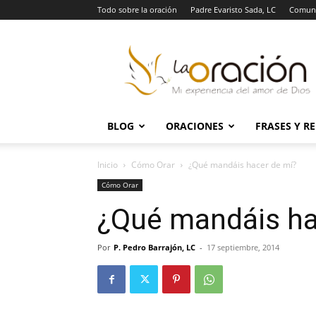
Todo sobre la oración
Padre Evaristo Sada, LC
Comuni
La
Oración
BLOG
ORACIONES
FRASES Y R
Inicio
Cómo Orar
¿Qué mandáis hacer de mí?
Cómo Orar
¿Qué mandáis ha
Por
P. Pedro Barrajón, LC
-
17 septiembre, 2014