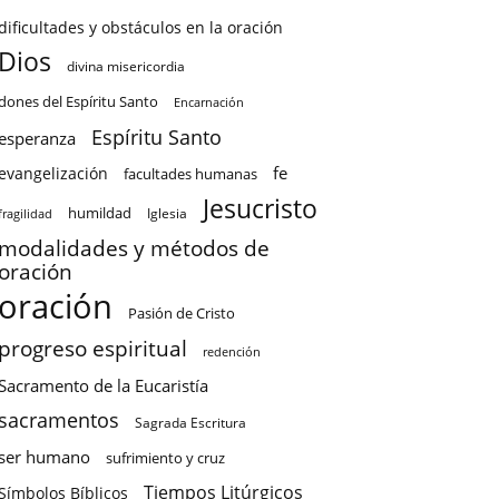
dificultades y obstáculos en la oración
Dios
divina misericordia
dones del Espíritu Santo
Encarnación
Espíritu Santo
esperanza
fe
evangelización
facultades humanas
Jesucristo
humildad
Iglesia
fragilidad
modalidades y métodos de
oración
oración
Pasión de Cristo
progreso espiritual
redención
Sacramento de la Eucaristía
sacramentos
Sagrada Escritura
ser humano
sufrimiento y cruz
Tiempos Litúrgicos
Símbolos Bíblicos