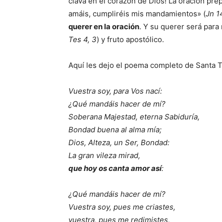
clava en el corazón de Dios! La oración prep
amáis, cumpliréis mis mandamientos» (
Jn 1
querer en la oración
. Y su querer será para
Tes 4, 3
) y fruto apostólico.
Aquí les dejo el poema completo de Santa T
Vuestra soy, para Vos nací:
¿Qué mandáis hacer de mí?
Soberana Majestad, eterna Sabiduría,
Bondad buena al alma mía;
Dios, Alteza, un Ser, Bondad:
La gran vileza mirad,
que hoy os canta amor así
:
¿Qué mandáis hacer de mí?
Vuestra soy, pues me criastes,
vuestra, pues me redimistes,