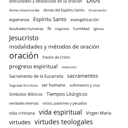
Dios
dificultades y obstáculos en la oración
dones del Espíritu Santo
divina misericordia
Encarnación
Espíritu Santo
esperanza
evangelización
fe
facultades humanas
humildad
Iglesia
fragilidad
Jesucristo
modalidades y métodos de oración
oración
Pasión de Cristo
progreso espiritual
redención
sacramentos
Sacramento de la Eucaristía
ser humano
sufrimiento y cruz
Sagrada Escritura
Tiempos Litúrgicos
Símbolos Bíblicos
verdades eternas
vicios, pasiones y pecados
vida espiritual
Virgen María
vida cristiana
virtudes teologales
virtudes