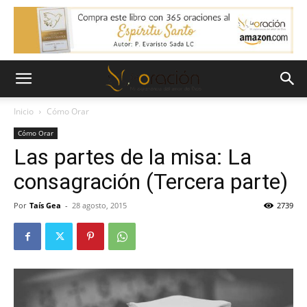
Inicio
Cómo Orar
Cómo Orar
Las partes de la misa: La
consagración (Tercera parte)
Por
Taís Gea
-
28 agosto, 2015
2739