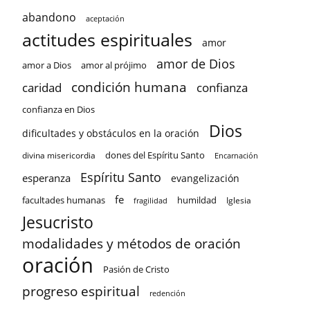
abandono
aceptación
actitudes espirituales
amor
amor de Dios
amor a Dios
amor al prójimo
condición humana
confianza
caridad
confianza en Dios
Dios
dificultades y obstáculos en la oración
dones del Espíritu Santo
divina misericordia
Encarnación
Espíritu Santo
esperanza
evangelización
fe
facultades humanas
humildad
Iglesia
fragilidad
Jesucristo
modalidades y métodos de oración
oración
Pasión de Cristo
progreso espiritual
redención