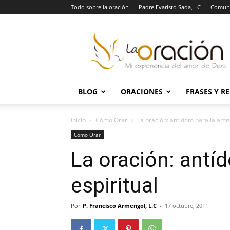
Todo sobre la oración
Padre Evaristo Sada, LC
Comuni
La
Oración
BLOG
ORACIONES
FRASES Y R
Inicio
Cómo Orar
La oración: antídoto para la amn
Cómo Orar
La oración: antí
espiritual
Por
P. Francisco Armengol, L.C
-
17 octubre, 2011