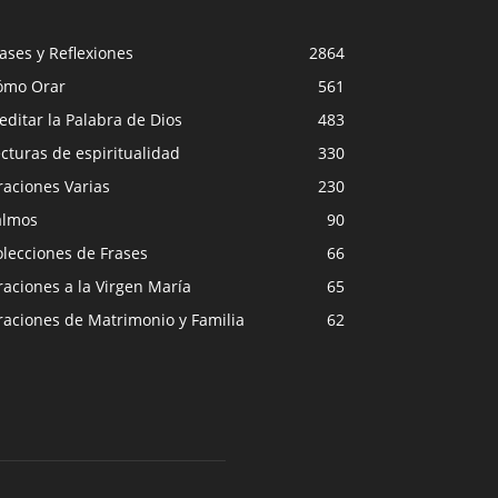
ases y Reflexiones
2864
ómo Orar
561
ditar la Palabra de Dios
483
cturas de espiritualidad
330
raciones Varias
230
almos
90
lecciones de Frases
66
aciones a la Virgen María
65
raciones de Matrimonio y Familia
62