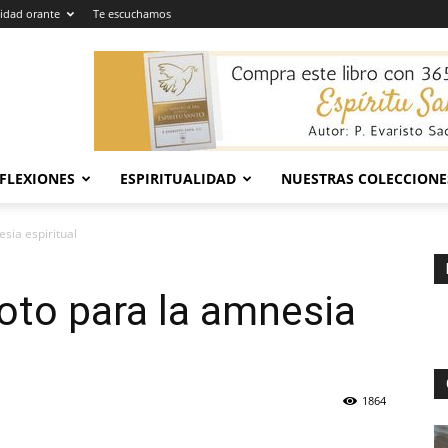
dad orante
Te escuchamos
EFLEXIONES
ESPIRITUALIDAD
NUESTRAS COLECCIONE
esia espiritual
doto para la amnesia
1864