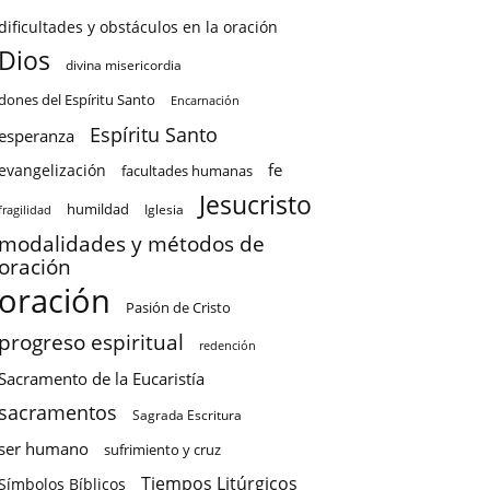
dificultades y obstáculos en la oración
Dios
divina misericordia
dones del Espíritu Santo
Encarnación
Espíritu Santo
esperanza
fe
evangelización
facultades humanas
Jesucristo
humildad
Iglesia
fragilidad
modalidades y métodos de
oración
oración
Pasión de Cristo
progreso espiritual
redención
Sacramento de la Eucaristía
sacramentos
Sagrada Escritura
ser humano
sufrimiento y cruz
Tiempos Litúrgicos
Símbolos Bíblicos