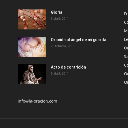
Gloria
Fr
5 abril, 2011
C
Me
Le
Oración al ángel de mi guarda
23 febrero, 2011
O
S
Co
Acto de contrición
Or
5 abril, 2011
O
info@la-oracion.com