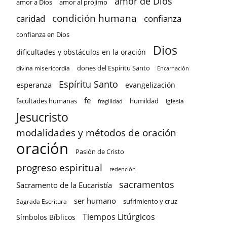
amor de Dios
amor a Dios
amor al prójimo
condición humana
confianza
caridad
confianza en Dios
Dios
dificultades y obstáculos en la oración
dones del Espíritu Santo
divina misericordia
Encarnación
Espíritu Santo
esperanza
evangelización
fe
facultades humanas
humildad
Iglesia
fragilidad
Jesucristo
modalidades y métodos de oración
oración
Pasión de Cristo
progreso espiritual
redención
sacramentos
Sacramento de la Eucaristía
ser humano
sufrimiento y cruz
Sagrada Escritura
Tiempos Litúrgicos
Símbolos Bíblicos