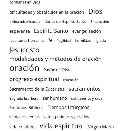
confianza en Dios
Dios
dificultades y obstáculos en la oración
dones del Espíritu Santo
divina misericordia
Encarnación
Espíritu Santo
esperanza
evangelización
fe
facultades humanas
humildad
Iglesia
fragilidad
Jesucristo
modalidades y métodos de oración
oración
Pasión de Cristo
progreso espiritual
redención
sacramentos
Sacramento de la Eucaristía
ser humano
sufrimiento y cruz
Sagrada Escritura
Tiempos Litúrgicos
Símbolos Bíblicos
verdades eternas
vicios, pasiones y pecados
vida espiritual
Virgen María
vida cristiana