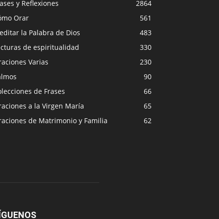
ases y Reflexiones
2864
ómo Orar
561
ditar la Palabra de Dios
483
cturas de espiritualidad
330
raciones Varias
230
almos
90
lecciones de Frases
66
aciones a la Virgen María
65
raciones de Matrimonio y Familia
62
ÍGUENOS