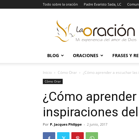
Todo sobre la oración
Padre Evaristo Sada, LC
Comuni
La
Oración
BLOG
ORACIONES
FRASES Y R
Inicio
Cómo Orar
¿Cómo aprender a escuchar las i
Cómo Orar
¿Cómo aprender 
inspiraciones del
Por
P. Jacques Philippe
-
2 junio, 2017