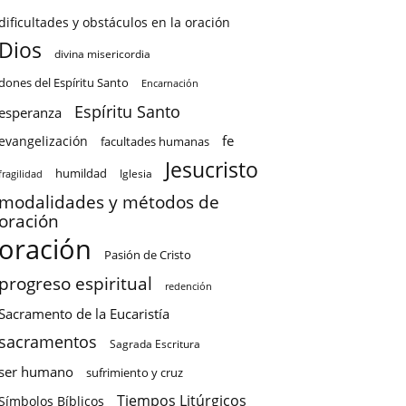
dificultades y obstáculos en la oración
Dios
divina misericordia
dones del Espíritu Santo
Encarnación
Espíritu Santo
esperanza
fe
evangelización
facultades humanas
Jesucristo
humildad
Iglesia
fragilidad
modalidades y métodos de
oración
oración
Pasión de Cristo
progreso espiritual
redención
Sacramento de la Eucaristía
sacramentos
Sagrada Escritura
ser humano
sufrimiento y cruz
Tiempos Litúrgicos
Símbolos Bíblicos