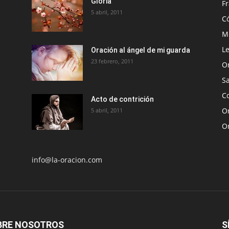
Gloria
Fr
5 abril, 2011
C
Me
Le
Oración al ángel de mi guarda
23 febrero, 2011
O
S
Co
Acto de contrición
Or
5 abril, 2011
O
info@la-oracion.com
BRE NOSOTROS
S