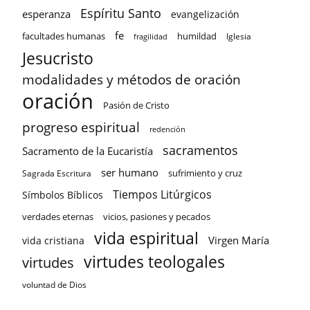
Espíritu Santo
esperanza
evangelización
fe
facultades humanas
humildad
Iglesia
fragilidad
Jesucristo
modalidades y métodos de oración
oración
Pasión de Cristo
progreso espiritual
redención
sacramentos
Sacramento de la Eucaristía
ser humano
sufrimiento y cruz
Sagrada Escritura
Tiempos Litúrgicos
Símbolos Bíblicos
verdades eternas
vicios, pasiones y pecados
vida espiritual
Virgen María
vida cristiana
virtudes teologales
virtudes
voluntad de Dios