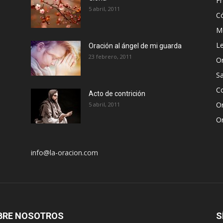
Fr
5 abril, 2011
C
Me
Le
Oración al ángel de mi guarda
23 febrero, 2011
Or
S
Co
Acto de contrición
Or
5 abril, 2011
Or
info@la-oracion.com
BRE NOSOTROS
S