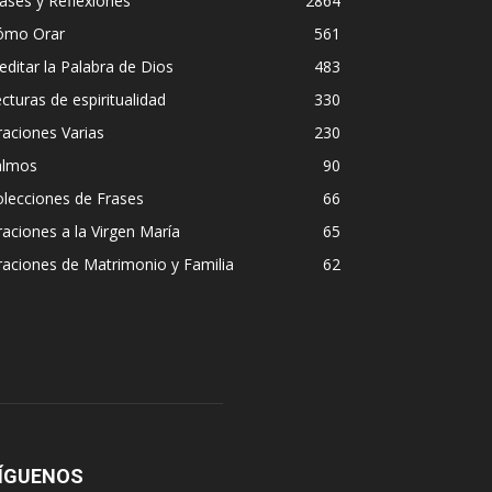
ases y Reflexiones
2864
ómo Orar
561
ditar la Palabra de Dios
483
cturas de espiritualidad
330
aciones Varias
230
almos
90
lecciones de Frases
66
aciones a la Virgen María
65
aciones de Matrimonio y Familia
62
ÍGUENOS