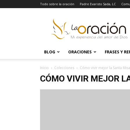
Todo sobre la oración
Padre Evaristo Sada, LC
Comu
La
Oración
BLOG
ORACIONES
FRASES Y RE
Inicio
Colecciones
Cómo vivir mejor la Santa Mis
CÓMO VIVIR MEJOR L