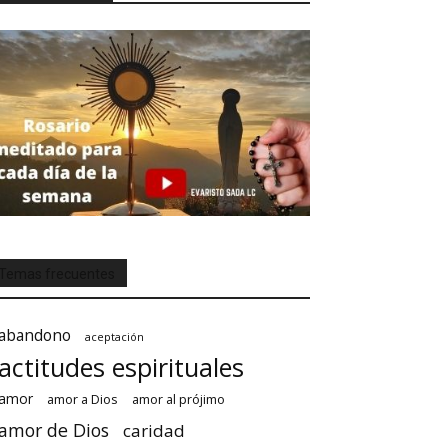
Temas frecuentes
abandono
aceptación
actitudes espirituales
amor
amor a Dios
amor al prójimo
amor de Dios
caridad