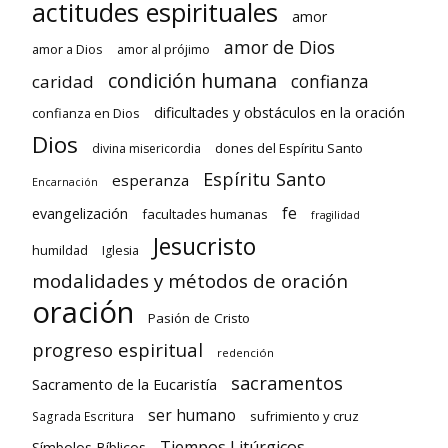
actitudes espirituales
amor
amor de Dios
amor a Dios
amor al prójimo
condición humana
confianza
caridad
dificultades y obstáculos en la oración
confianza en Dios
Dios
dones del Espíritu Santo
divina misericordia
Espíritu Santo
esperanza
Encarnación
fe
evangelización
facultades humanas
fragilidad
Jesucristo
humildad
Iglesia
modalidades y métodos de oración
oración
Pasión de Cristo
progreso espiritual
redención
sacramentos
Sacramento de la Eucaristía
ser humano
sufrimiento y cruz
Sagrada Escritura
Tiempos Litúrgicos
Símbolos Bíblicos