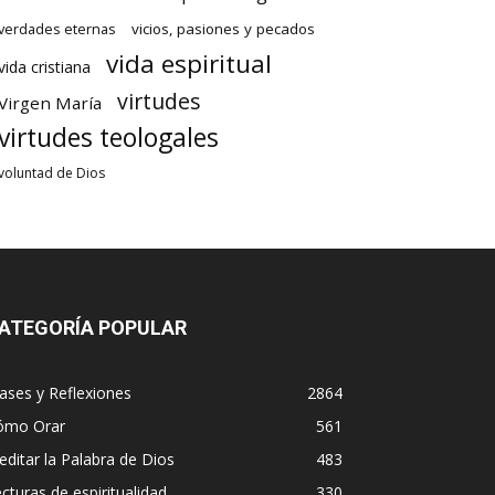
verdades eternas
vicios, pasiones y pecados
vida espiritual
vida cristiana
virtudes
Virgen María
virtudes teologales
voluntad de Dios
ATEGORÍA POPULAR
ases y Reflexiones
2864
ómo Orar
561
ditar la Palabra de Dios
483
cturas de espiritualidad
330