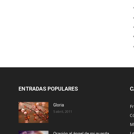
ENTRADAS POPULARES
C
Gloria
Fr
5 abril, 2011
C
Me
Le
Oración al ángel de mi guarda