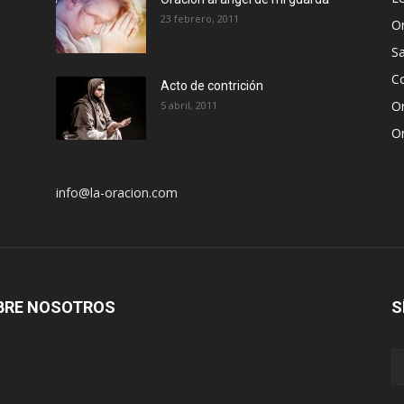
23 febrero, 2011
Or
S
Co
Acto de contrición
Or
5 abril, 2011
Or
info@la-oracion.com
BRE NOSOTROS
S