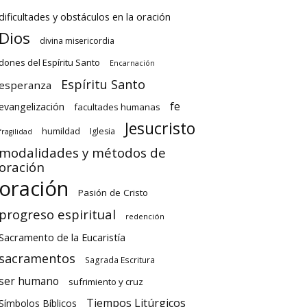
dificultades y obstáculos en la oración
Dios
divina misericordia
dones del Espíritu Santo
Encarnación
Espíritu Santo
esperanza
fe
evangelización
facultades humanas
Jesucristo
humildad
Iglesia
fragilidad
modalidades y métodos de
oración
oración
Pasión de Cristo
progreso espiritual
redención
Sacramento de la Eucaristía
sacramentos
Sagrada Escritura
ser humano
sufrimiento y cruz
Tiempos Litúrgicos
Símbolos Bíblicos