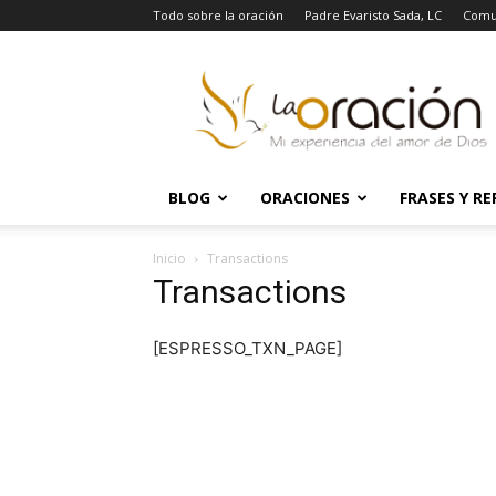
Todo sobre la oración
Padre Evaristo Sada, LC
Comu
La
Oración
BLOG
ORACIONES
FRASES Y RE
Inicio
Transactions
Transactions
[ESPRESSO_TXN_PAGE]