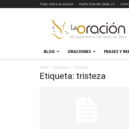
Todo sobre la oración
Padre Evaristo Sada, LC
Comu
La
Oración
BLOG
ORACIONES
FRASES Y RE
Inicio
Etiquetas
Tristeza
Etiqueta: tristeza