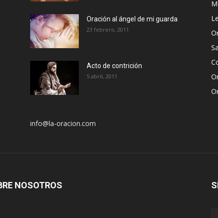
Me
Le
Oración al ángel de mi guarda
23 febrero, 2011
Or
S
Co
Acto de contrición
Or
5 abril, 2011
Or
info@la-oracion.com
BRE NOSOTROS
S