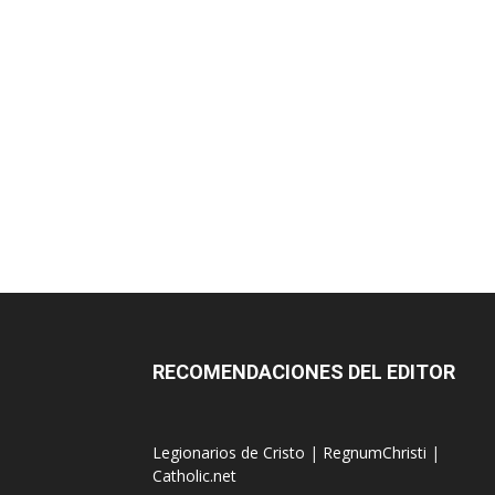
RECOMENDACIONES DEL EDITOR
Legionarios de Cristo
|
RegnumChristi
|
Catholic.net