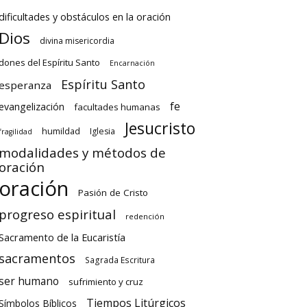
dificultades y obstáculos en la oración
Dios
divina misericordia
dones del Espíritu Santo
Encarnación
Espíritu Santo
esperanza
fe
evangelización
facultades humanas
Jesucristo
humildad
Iglesia
fragilidad
modalidades y métodos de
oración
oración
Pasión de Cristo
progreso espiritual
redención
Sacramento de la Eucaristía
sacramentos
Sagrada Escritura
ser humano
sufrimiento y cruz
Tiempos Litúrgicos
Símbolos Bíblicos