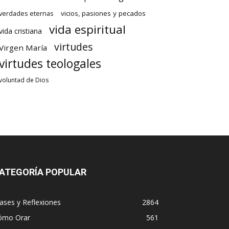
verdades eternas
vicios, pasiones y pecados
vida espiritual
vida cristiana
virtudes
Virgen María
virtudes teologales
voluntad de Dios
ATEGORÍA POPULAR
ases y Reflexiones
2864
ómo Orar
561