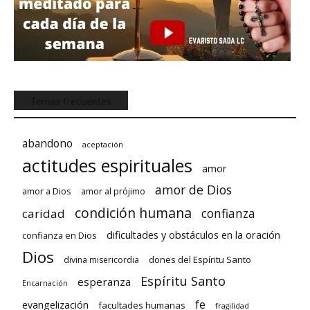
Temas frecuentes
abandono
aceptación
actitudes espirituales
amor
amor de Dios
amor a Dios
amor al prójimo
condición humana
confianza
caridad
dificultades y obstáculos en la oración
confianza en Dios
Dios
dones del Espíritu Santo
divina misericordia
Espíritu Santo
esperanza
Encarnación
fe
evangelización
facultades humanas
fragilidad