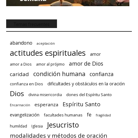
Temas frecuentes
abandono
aceptación
actitudes espirituales
amor
amor de Dios
amor a Dios
amor al prójimo
condición humana
confianza
caridad
dificultades y obstáculos en la oración
confianza en Dios
Dios
dones del Espíritu Santo
divina misericordia
Espíritu Santo
esperanza
Encarnación
fe
evangelización
facultades humanas
fragilidad
Jesucristo
humildad
Iglesia
modalidades y métodos de oración