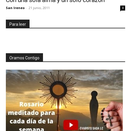
Con una sola alma y un solo corazón
San Ireneo
-
21 junio, 2011
0
Para leer
Oramos Contigo