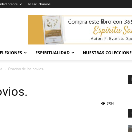
dad orante
Te escuchamos
EFLEXIONES
ESPIRITUALIDAD
NUESTRAS COLECCIONE
ia
Oración de los novios.
ovios.
3754