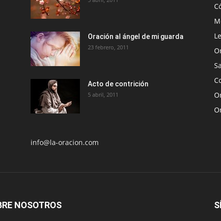
C
Me
Le
Oración al ángel de mi guarda
23 febrero, 2011
O
S
Co
Acto de contrición
Or
5 abril, 2011
O
info@la-oracion.com
BRE NOSOTROS
S