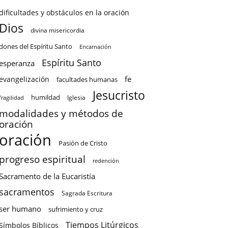
dificultades y obstáculos en la oración
Dios
divina misericordia
dones del Espíritu Santo
Encarnación
Espíritu Santo
esperanza
fe
evangelización
facultades humanas
Jesucristo
humildad
Iglesia
fragilidad
modalidades y métodos de
oración
oración
Pasión de Cristo
progreso espiritual
redención
Sacramento de la Eucaristía
sacramentos
Sagrada Escritura
ser humano
sufrimiento y cruz
Tiempos Litúrgicos
Símbolos Bíblicos