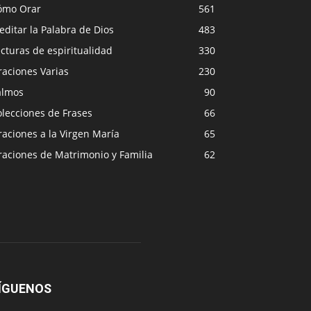
ómo Orar
561
ditar la Palabra de Dios
483
cturas de espiritualidad
330
raciones Varias
230
almos
90
lecciones de Frases
66
aciones a la Virgen María
65
raciones de Matrimonio y Familia
62
ÍGUENOS