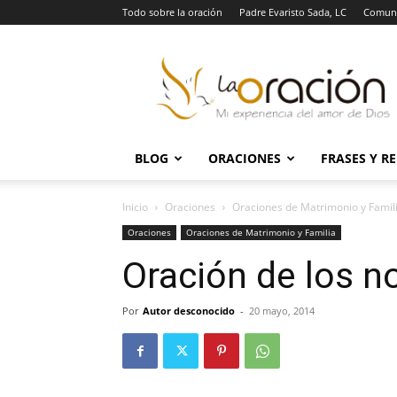
Todo sobre la oración
Padre Evaristo Sada, LC
Comuni
La
Oración
BLOG
ORACIONES
FRASES Y R
Inicio
Oraciones
Oraciones de Matrimonio y Famil
Oraciones
Oraciones de Matrimonio y Familia
Oración de los n
Por
Autor desconocido
-
20 mayo, 2014