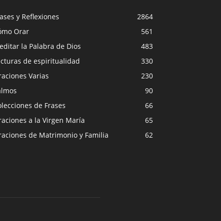
ases y Reflexiones
2864
ómo Orar
561
ditar la Palabra de Dios
483
cturas de espiritualidad
330
raciones Varias
230
almos
90
lecciones de Frases
66
aciones a la Virgen María
65
raciones de Matrimonio y Familia
62