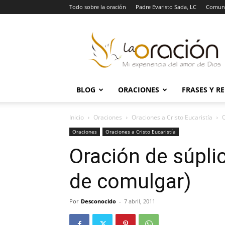
Todo sobre la oración
Padre Evaristo Sada, LC
Comuni
La
Oración
BLOG
ORACIONES
FRASES Y R
Inicio
Oraciones
Oraciones a Cristo Eucaristía
O
Oraciones
Oraciones a Cristo Eucaristía
Oración de súpli
de comulgar)
Por
Desconocido
-
7 abril, 2011