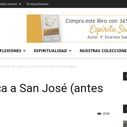
dad orante
Te escuchamos
EFLEXIONES
ESPIRITUALIDAD
NUESTRAS COLECCIONE
ración de súplica a San José (antes de comulgar)
ca a San José (antes
2539