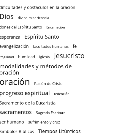
dificultades y obstáculos en la oración
Dios
divina misericordia
dones del Espíritu Santo
Encarnación
Espíritu Santo
esperanza
fe
evangelización
facultades humanas
Jesucristo
humildad
Iglesia
fragilidad
modalidades y métodos de
oración
oración
Pasión de Cristo
progreso espiritual
redención
Sacramento de la Eucaristía
sacramentos
Sagrada Escritura
ser humano
sufrimiento y cruz
Tiempos Litúrgicos
Símbolos Bíblicos