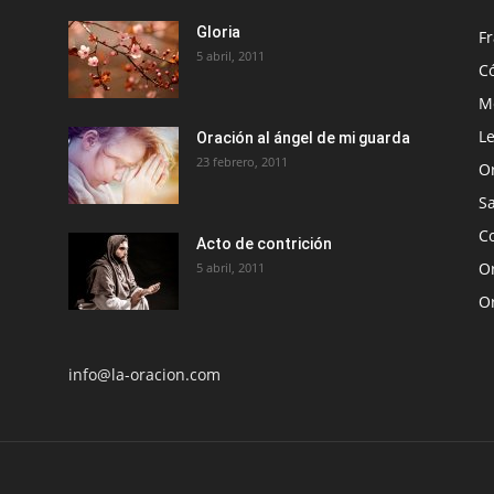
Gloria
Fr
5 abril, 2011
C
Me
Le
Oración al ángel de mi guarda
23 febrero, 2011
O
S
Co
Acto de contrición
Or
5 abril, 2011
O
info@la-oracion.com