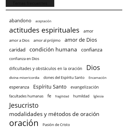
Temas frecuentes
abandono
aceptación
actitudes espirituales
amor
amor de Dios
amor a Dios
amor al prójimo
condición humana
confianza
caridad
confianza en Dios
Dios
dificultades y obstáculos en la oración
dones del Espíritu Santo
divina misericordia
Encarnación
Espíritu Santo
esperanza
evangelización
fe
facultades humanas
humildad
Iglesia
fragilidad
Jesucristo
modalidades y métodos de oración
oración
Pasión de Cristo