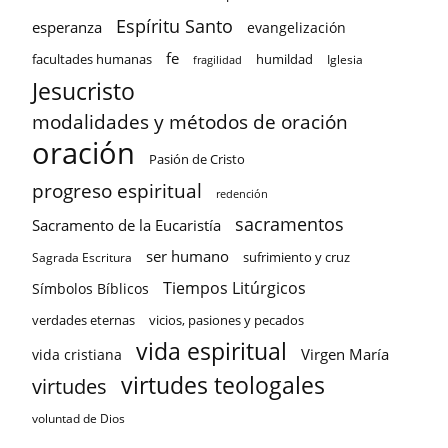
Espíritu Santo
esperanza
evangelización
fe
facultades humanas
humildad
Iglesia
fragilidad
Jesucristo
modalidades y métodos de oración
oración
Pasión de Cristo
progreso espiritual
redención
sacramentos
Sacramento de la Eucaristía
ser humano
sufrimiento y cruz
Sagrada Escritura
Tiempos Litúrgicos
Símbolos Bíblicos
verdades eternas
vicios, pasiones y pecados
vida espiritual
Virgen María
vida cristiana
virtudes teologales
virtudes
voluntad de Dios