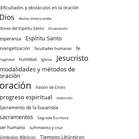
dificultades y obstáculos en la oración
Dios
divina misericordia
dones del Espíritu Santo
Encarnación
Espíritu Santo
esperanza
fe
evangelización
facultades humanas
Jesucristo
humildad
Iglesia
fragilidad
modalidades y métodos de
oración
oración
Pasión de Cristo
progreso espiritual
redención
Sacramento de la Eucaristía
sacramentos
Sagrada Escritura
ser humano
sufrimiento y cruz
Tiempos Litúrgicos
Símbolos Bíblicos