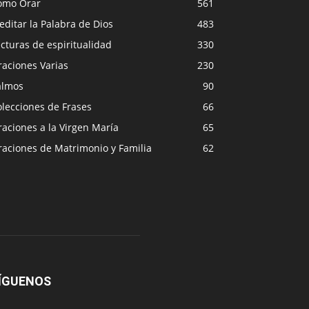
ómo Orar
561
ditar la Palabra de Dios
483
cturas de espiritualidad
330
raciones Varias
230
almos
90
lecciones de Frases
66
aciones a la Virgen María
65
raciones de Matrimonio y Familia
62
ÍGUENOS