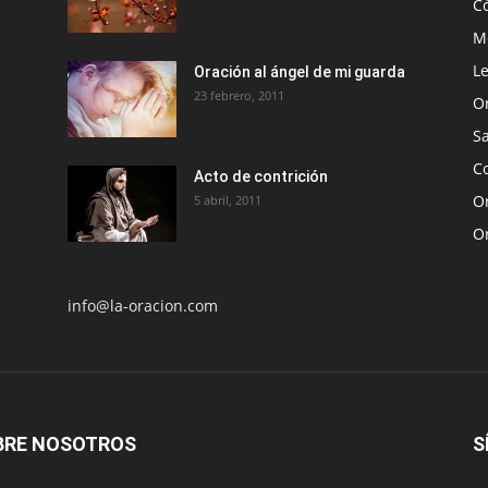
C
Me
Le
Oración al ángel de mi guarda
23 febrero, 2011
O
S
Co
Acto de contrición
Or
5 abril, 2011
O
info@la-oracion.com
BRE NOSOTROS
S