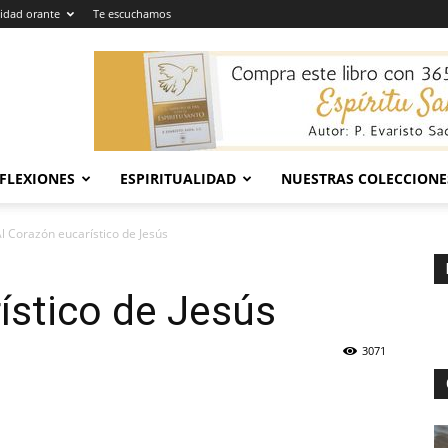
dad orante
Te escuchamos
EFLEXIONES
ESPIRITUALIDAD
NUESTRAS COLECCIONE
l Corazón eucarístico de Jesús
ístico de Jesús
3071