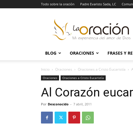
Todo sobre la oración
Padre Evaristo Sada, LC
Comuni
La
Oración
BLOG
ORACIONES
FRASES Y R
Inicio
Oraciones
Oraciones a Cristo Eucaristía
A
Oraciones
Oraciones a Cristo Eucaristía
Al Corazón eucar
Por
Desconocido
-
7 abril, 2011