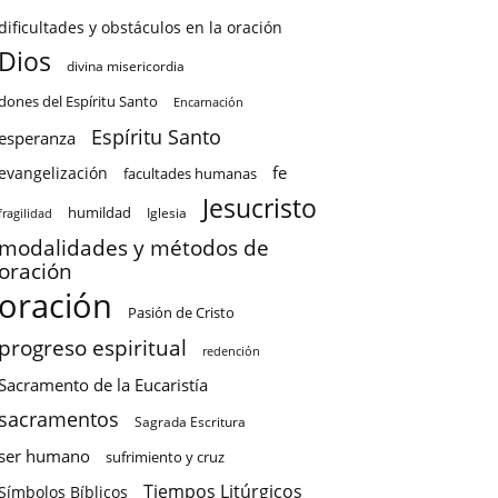
dificultades y obstáculos en la oración
Dios
divina misericordia
dones del Espíritu Santo
Encarnación
Espíritu Santo
esperanza
fe
evangelización
facultades humanas
Jesucristo
humildad
Iglesia
fragilidad
modalidades y métodos de
oración
oración
Pasión de Cristo
progreso espiritual
redención
Sacramento de la Eucaristía
sacramentos
Sagrada Escritura
ser humano
sufrimiento y cruz
Tiempos Litúrgicos
Símbolos Bíblicos