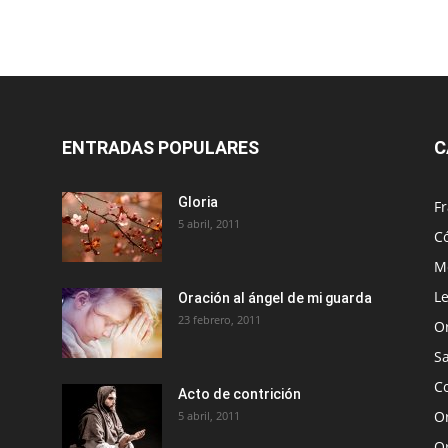
ENTRADAS POPULARES
C
Gloria
Fr
5 abril, 2011
C
Me
Le
Oración al ángel de mi guarda
23 febrero, 2011
O
S
Co
Acto de contrición
Or
5 abril, 2011
O