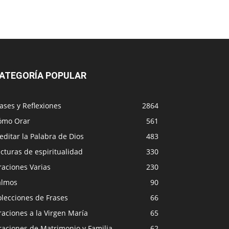
ATEGORÍA POPULAR
ases y Reflexiones
2864
ómo Orar
561
ditar la Palabra de Dios
483
cturas de espiritualidad
330
raciones Varias
230
almos
90
lecciones de Frases
66
aciones a la Virgen María
65
raciones de Matrimonio y Familia
62