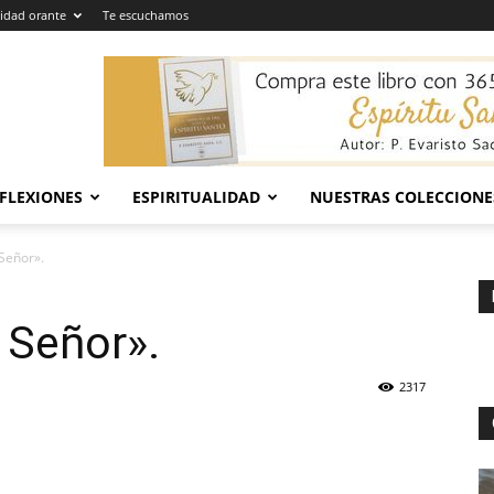
dad orante
Te escuchamos
EFLEXIONES
ESPIRITUALIDAD
NUESTRAS COLECCIONE
 Señor».
 Señor».
2317