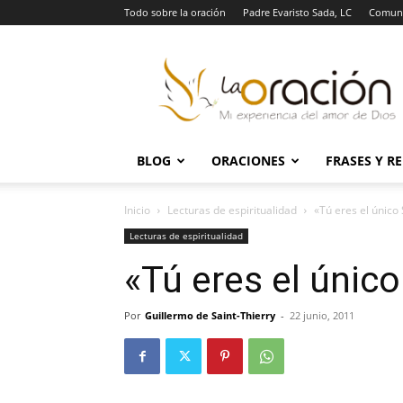
Todo sobre la oración
Padre Evaristo Sada, LC
Comuni
La
Oración
BLOG
ORACIONES
FRASES Y R
Inicio
Lecturas de espiritualidad
«Tú eres el único
Lecturas de espiritualidad
«Tú eres el único
Por
Guillermo de Saint-Thierry
-
22 junio, 2011