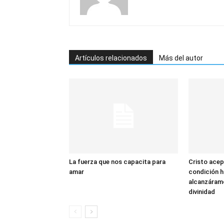
Artículos relacionados
Más del autor
La fuerza que nos capacita para
Cristo acep
amar
condición 
alcanzáramo
divinidad