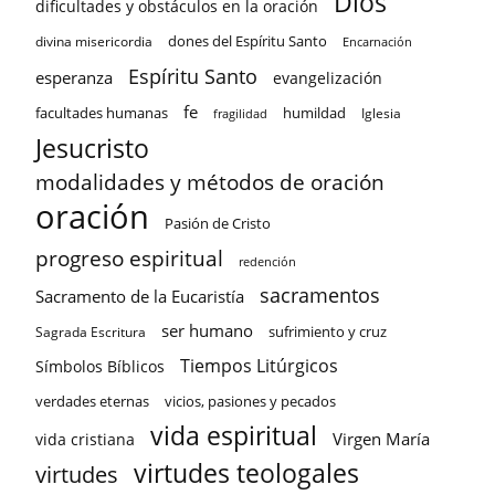
Dios
dificultades y obstáculos en la oración
dones del Espíritu Santo
divina misericordia
Encarnación
Espíritu Santo
esperanza
evangelización
fe
facultades humanas
humildad
Iglesia
fragilidad
Jesucristo
modalidades y métodos de oración
oración
Pasión de Cristo
progreso espiritual
redención
sacramentos
Sacramento de la Eucaristía
ser humano
sufrimiento y cruz
Sagrada Escritura
Tiempos Litúrgicos
Símbolos Bíblicos
verdades eternas
vicios, pasiones y pecados
vida espiritual
Virgen María
vida cristiana
virtudes teologales
virtudes