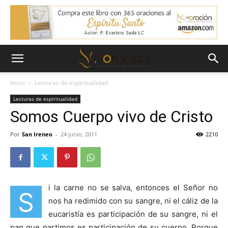
Inicio
Lecturas de espiritualidad
Lecturas de espiritualidad
Somos Cuerpo vivo de Cristo
Por
San Ireneo
-
24 junio, 2011
2210
i la carne no se salva, entonces el Señor no
S
nos ha redimido con su sangre, ni el cáliz de la
eucaristía es participación de su sangre, ni el
pan que partimos es participación de su cuerpo. Porque