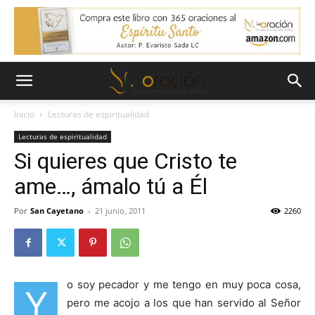
Inicio
Lecturas de espiritualidad
Lecturas de espiritualidad
Si quieres que Cristo te
ame…, ámalo tú a Él
Por
San Cayetano
-
21 junio, 2011
2260
o soy pecador y me tengo en muy poca cosa,
Y
pero me acojo a los que han servido al Señor