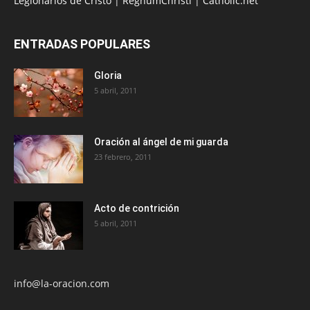
Legionarios de Cristo
|
RegnumChristi
|
Catholic.net
ENTRADAS POPULARES
Gloria
5 abril, 2011
Oración al ángel de mi guarda
23 febrero, 2011
Acto de contrición
5 abril, 2011
info@la-oracion.com