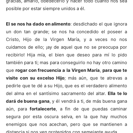
gracias, amarlo, obedecerlo y hacer todo cuanto nos sea
posible por estar siempre unidos a él.
El se nos ha dado en alimento
: desdichado el que igno­ra
un don tan grande; se nos ha concedido el poseer a
Cristo, Hijo de la Virgen María, y a veces no nos
cuidamos ­de ello; ¡ay de aquel que no se preocupa por
recibirlo! ­Hija mía, el bien que deseo para mí lo pido
también para ti; mas para conseguirlo no hay otro camino
que
rogar con frecuencia a la Virgen María
,
para que te
visite con su excelso Hijo
; más aún, que te atrevas a
pedirle que te dé a su Hijo, que es el verdadero alimento
del alma en el santísimo sacramento del altar.
Ella te lo
dará de buena gana
, y él vendrá a ti, de más buena gana
aún, para
fortalecerte
, a fin de que puedas caminar
segura por esta oscura selva, en la que hay muchos
enemigos que nos acechan, pero que se mantienen a
distancia si nos ven protegidos con semejante ayuda.