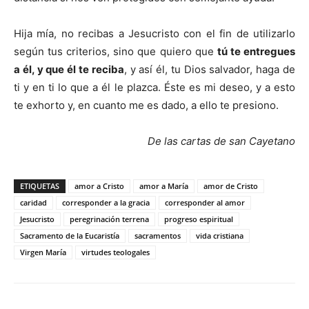
Hija mía, no recibas a Jesucristo con el fin de utilizarlo
según tus criterios, sino que quiero que
tú te entregues
a él, y que él te reciba
, y así él, tu Dios salvador, haga de
ti y en ti lo que a él le plazca. Éste es mi deseo, y a esto
te exhorto y, en cuanto me es dado, a ello te presiono.
De las cartas de san Cayetano
ETIQUETAS
amor a Cristo
amor a María
amor de Cristo
caridad
corresponder a la gracia
corresponder al amor
Jesucristo
peregrinación terrena
progreso espiritual
Sacramento de la Eucaristía
sacramentos
vida cristiana
Virgen María
virtudes teologales