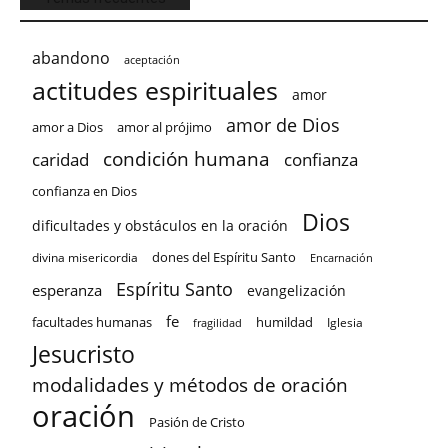
abandono
aceptación
actitudes espirituales
amor
amor de Dios
amor a Dios
amor al prójimo
condición humana
confianza
caridad
confianza en Dios
Dios
dificultades y obstáculos en la oración
dones del Espíritu Santo
divina misericordia
Encarnación
Espíritu Santo
esperanza
evangelización
fe
facultades humanas
humildad
Iglesia
fragilidad
Jesucristo
modalidades y métodos de oración
oración
Pasión de Cristo