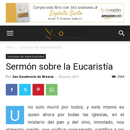
Inicio
Lecturas de espiritualidad
Lecturas de espiritualidad
Sermón sobre la Eucaristía
Por
San Gaudencio de Brescia
-
24 junio, 2011
2564
no solo murió por todos; y este mismo es
U
quien ahora por todas las iglesias, en el
misterio del pan y del vino, inmolado, nos
alimenta; creído, nos vivifica; consagrado, santifica a los