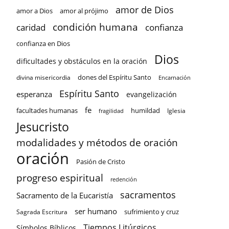
amor de Dios
amor a Dios
amor al prójimo
condición humana
confianza
caridad
confianza en Dios
Dios
dificultades y obstáculos en la oración
dones del Espíritu Santo
divina misericordia
Encarnación
Espíritu Santo
esperanza
evangelización
fe
facultades humanas
humildad
Iglesia
fragilidad
Jesucristo
modalidades y métodos de oración
oración
Pasión de Cristo
progreso espiritual
redención
sacramentos
Sacramento de la Eucaristía
ser humano
sufrimiento y cruz
Sagrada Escritura
Tiempos Litúrgicos
Símbolos Bíblicos