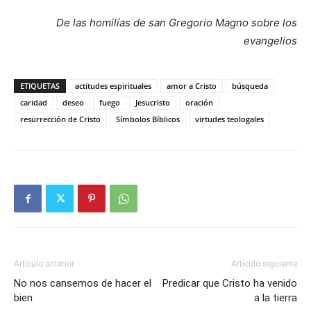
De las homilías de san Gregorio Magno sobre los
evangelios
ETIQUETAS
actitudes espirituales
amor a Cristo
búsqueda
caridad
deseo
fuego
Jesucristo
oración
resurrección de Cristo
Símbolos Bíblicos
virtudes teologales
Artículo anterior
Artículo siguiente
No nos cansemos de hacer el
Predicar que Cristo ha venido
bien
a la tierra