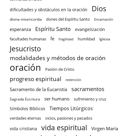
Dios
dificultades y obstáculos en la oración
dones del Espíritu Santo
divina misericordia
Encarnación
Espíritu Santo
esperanza
evangelización
fe
facultades humanas
humildad
Iglesia
fragilidad
Jesucristo
modalidades y métodos de oración
oración
Pasión de Cristo
progreso espiritual
redención
sacramentos
Sacramento de la Eucaristía
ser humano
sufrimiento y cruz
Sagrada Escritura
Tiempos Litúrgicos
Símbolos Bíblicos
verdades eternas
vicios, pasiones y pecados
vida espiritual
Virgen María
vida cristiana