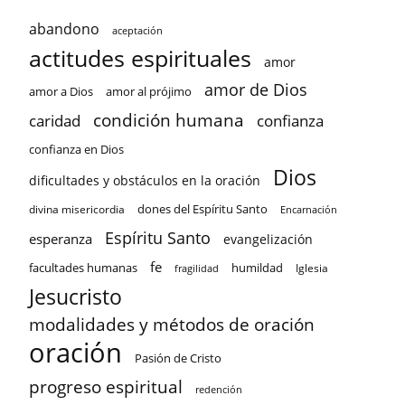
abandono
aceptación
actitudes espirituales
amor
amor de Dios
amor a Dios
amor al prójimo
condición humana
confianza
caridad
confianza en Dios
Dios
dificultades y obstáculos en la oración
dones del Espíritu Santo
divina misericordia
Encarnación
Espíritu Santo
esperanza
evangelización
fe
facultades humanas
humildad
Iglesia
fragilidad
Jesucristo
modalidades y métodos de oración
oración
Pasión de Cristo
progreso espiritual
redención