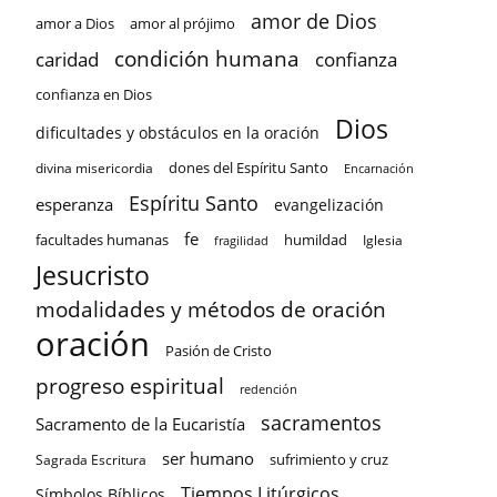
amor de Dios
amor a Dios
amor al prójimo
condición humana
confianza
caridad
confianza en Dios
Dios
dificultades y obstáculos en la oración
dones del Espíritu Santo
divina misericordia
Encarnación
Espíritu Santo
esperanza
evangelización
fe
facultades humanas
humildad
Iglesia
fragilidad
Jesucristo
modalidades y métodos de oración
oración
Pasión de Cristo
progreso espiritual
redención
sacramentos
Sacramento de la Eucaristía
ser humano
sufrimiento y cruz
Sagrada Escritura
Tiempos Litúrgicos
Símbolos Bíblicos