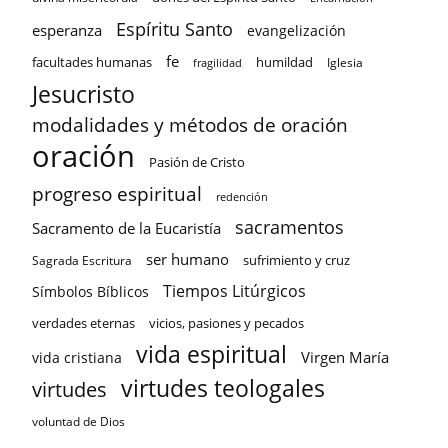
Espíritu Santo
esperanza
evangelización
fe
facultades humanas
humildad
Iglesia
fragilidad
Jesucristo
modalidades y métodos de oración
oración
Pasión de Cristo
progreso espiritual
redención
sacramentos
Sacramento de la Eucaristía
ser humano
sufrimiento y cruz
Sagrada Escritura
Tiempos Litúrgicos
Símbolos Bíblicos
verdades eternas
vicios, pasiones y pecados
vida espiritual
Virgen María
vida cristiana
virtudes teologales
virtudes
voluntad de Dios