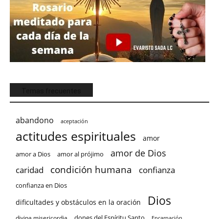
Temas frecuentes
abandono
aceptación
actitudes espirituales
amor
amor de Dios
amor a Dios
amor al prójimo
condición humana
confianza
caridad
confianza en Dios
Dios
dificultades y obstáculos en la oración
dones del Espíritu Santo
divina misericordia
Encarnación