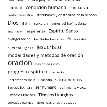
condición humana
confianza
caridad
dificultades y obstáculos en la oración
confianza en Dios
Dios
dones del Espíritu Santo
divina misericordia
Espíritu Santo
esperanza
Encarnación
fe
evangelización
facultades humanas
fragilidad
Jesucristo
humildad
Iglesia
modalidades y métodos de oración
oración
Pasión de Cristo
progreso espiritual
redención
sacramentos
Sacramento de la Eucaristía
ser humano
sufrimiento y cruz
Sagrada Escritura
Tiempos Litúrgicos
Símbolos Bíblicos
verdades eternas
vicios, pasiones y pecados