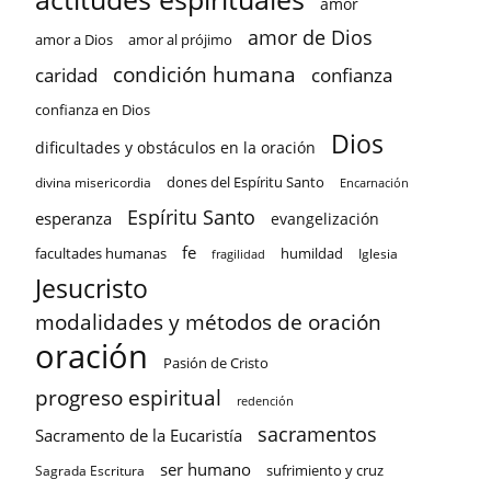
amor
amor de Dios
amor a Dios
amor al prójimo
condición humana
confianza
caridad
confianza en Dios
Dios
dificultades y obstáculos en la oración
dones del Espíritu Santo
divina misericordia
Encarnación
Espíritu Santo
esperanza
evangelización
fe
facultades humanas
humildad
Iglesia
fragilidad
Jesucristo
modalidades y métodos de oración
oración
Pasión de Cristo
progreso espiritual
redención
sacramentos
Sacramento de la Eucaristía
ser humano
sufrimiento y cruz
Sagrada Escritura