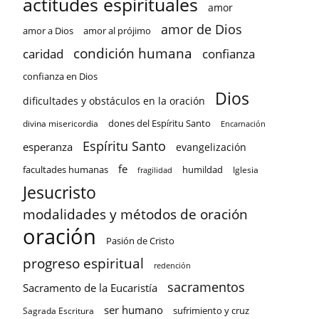
actitudes espirituales
amor
amor de Dios
amor a Dios
amor al prójimo
condición humana
confianza
caridad
confianza en Dios
Dios
dificultades y obstáculos en la oración
dones del Espíritu Santo
divina misericordia
Encarnación
Espíritu Santo
esperanza
evangelización
fe
facultades humanas
humildad
Iglesia
fragilidad
Jesucristo
modalidades y métodos de oración
oración
Pasión de Cristo
progreso espiritual
redención
sacramentos
Sacramento de la Eucaristía
ser humano
sufrimiento y cruz
Sagrada Escritura