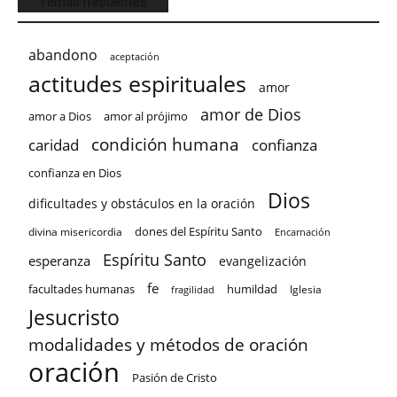
Temas frecuentes
abandono
aceptación
actitudes espirituales
amor
amor de Dios
amor a Dios
amor al prójimo
condición humana
confianza
caridad
confianza en Dios
Dios
dificultades y obstáculos en la oración
dones del Espíritu Santo
divina misericordia
Encarnación
Espíritu Santo
esperanza
evangelización
fe
facultades humanas
humildad
Iglesia
fragilidad
Jesucristo
modalidades y métodos de oración
oración
Pasión de Cristo