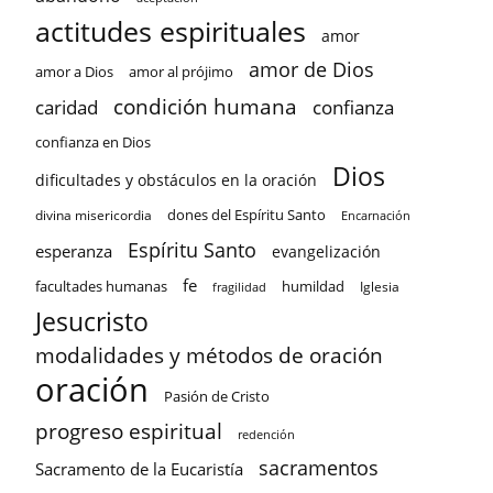
actitudes espirituales
amor
amor de Dios
amor a Dios
amor al prójimo
condición humana
confianza
caridad
confianza en Dios
Dios
dificultades y obstáculos en la oración
dones del Espíritu Santo
divina misericordia
Encarnación
Espíritu Santo
esperanza
evangelización
fe
facultades humanas
humildad
Iglesia
fragilidad
Jesucristo
modalidades y métodos de oración
oración
Pasión de Cristo
progreso espiritual
redención
sacramentos
Sacramento de la Eucaristía