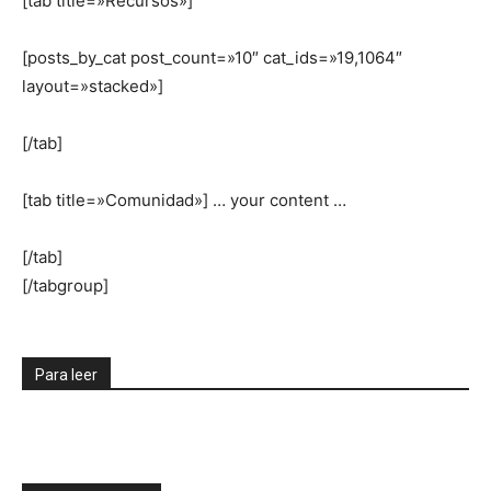
[tab title=»Recursos»]
[posts_by_cat post_count=»10″ cat_ids=»19,1064″
layout=»stacked»]
[/tab]
[tab title=»Comunidad»] … your content …
[/tab]
[/tabgroup]
Para leer