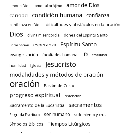
amor de Dios
amor a Dios
amor al prójimo
condición humana
confianza
caridad
dificultades y obstáculos en la oración
confianza en Dios
Dios
dones del Espíritu Santo
divina misericordia
Espíritu Santo
esperanza
Encarnación
fe
evangelización
facultades humanas
fragilidad
Jesucristo
humildad
Iglesia
modalidades y métodos de oración
oración
Pasión de Cristo
progreso espiritual
redención
sacramentos
Sacramento de la Eucaristía
ser humano
sufrimiento y cruz
Sagrada Escritura
Tiempos Litúrgicos
Símbolos Bíblicos