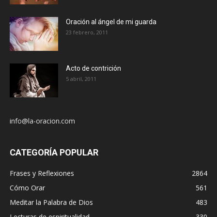
Oración al ángel de mi guarda
23 febrero, 2011
Acto de contrición
5 abril, 2011
info@la-oracion.com
CATEGORÍA POPULAR
Frases y Reflexiones
2864
Cómo Orar
561
Meditar la Palabra de Dios
483
Lecturas de espiritualidad
330