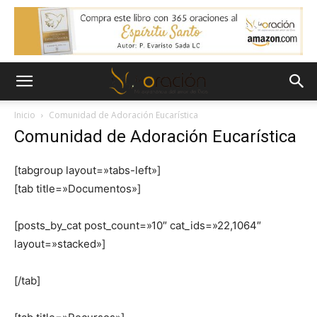
Inicio
Comunidad de Adoración Eucarística
Comunidad de Adoración Eucarística
[tabgroup layout=»tabs-left»]
[tab title=»Documentos»]
[posts_by_cat post_count=»10″ cat_ids=»22,1064″
layout=»stacked»]
[/tab]