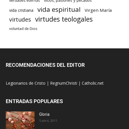
verdades eternas
vicios, pasiones y pecados
vida espiritual
Virgen María
vida cristiana
virtudes teologales
virtudes
voluntad de Dios
RECOMENDACIONES DEL EDITOR
Legionarios de Cristo
|
RegnumChristi
|
Catholic.net
ENTRADAS POPULARES
Gloria
5 abril, 2011