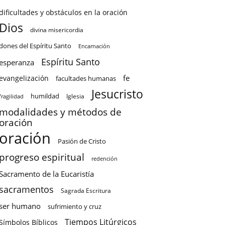
dificultades y obstáculos en la oración
Dios
divina misericordia
dones del Espíritu Santo
Encarnación
Espíritu Santo
esperanza
fe
evangelización
facultades humanas
Jesucristo
humildad
Iglesia
fragilidad
modalidades y métodos de
oración
oración
Pasión de Cristo
progreso espiritual
redención
Sacramento de la Eucaristía
sacramentos
Sagrada Escritura
ser humano
sufrimiento y cruz
Tiempos Litúrgicos
Símbolos Bíblicos