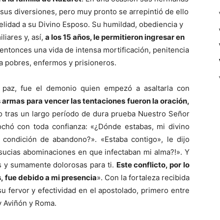
 sus diversiones, pero muy pronto se arrepintió de ello
elidad a su Divino Esposo. Su humildad, obediencia y
liares y, así,
a los 15 años, le permitieron ingresar en
 entonces una vida de intensa mortificación, penitencia
a pobres, enfermos y prisioneros.
 paz, fue el demonio quien empezó a asaltarla con
 armas para vencer las tentaciones fueron la oración,
tras un largo período de dura prueba Nuestro Señor
prochó con toda confianza: «¿Dónde estabas, mi divino
 condición de abandono?». «Estaba contigo», le dijo
s sucias abominaciones en que infectaban mi alma?!». Y
s y sumamente dolorosas para ti.
Este conflicto, por lo
as, fue debido a mi presencia
». Con la fortaleza recibida
u fervor y efectividad en el apostolado, primero entre
 y Aviñón y Roma.