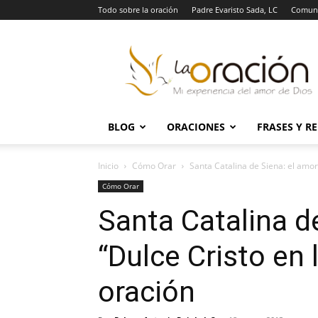
Todo sobre la oración
Padre Evaristo Sada, LC
Comuni
La
Oración
BLOG
ORACIONES
FRASES Y R
Inicio
Cómo Orar
Santa Catalina de Siena: el amor a
Cómo Orar
Santa Catalina de
“Dulce Cristo en 
oración