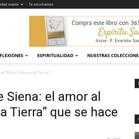
dad orante
Te escuchamos
EFLEXIONES
ESPIRITUALIDAD
NUESTRAS COLECCIONE
l “Dulce Cristo en la Tierra”...
 Siena: el amor al
la Tierra” que se hace