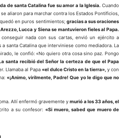
da de santa Catalina fue su amor a la Iglesia.
Cuando
se aliaron para marchar contra los Estados Pontificios,
e quedó en puros sentimientos;
gracias a sus oraciones
 Arezzo, Lucca y Siena se mantuvieron fieles al Papa.
o conseguir nada con sus cartas, envió un ejército a
s a santa Catalina que interviniese como mediadora. La
irado, le confió: «No quiero otra cosa sino paz. Pongo
La santa recibió del Señor la certeza de que el Papa
er. Llamaba al Papa
«el dulce Cristo en la tierra»,
y con
ma:
«¡Animo, virilmente, Padre! Que yo le digo que no
 Roma. Allí enfermó gravemente y
murió a los 33 años, el
rito a su confesor:
«Si muero, sabed que muero de
n