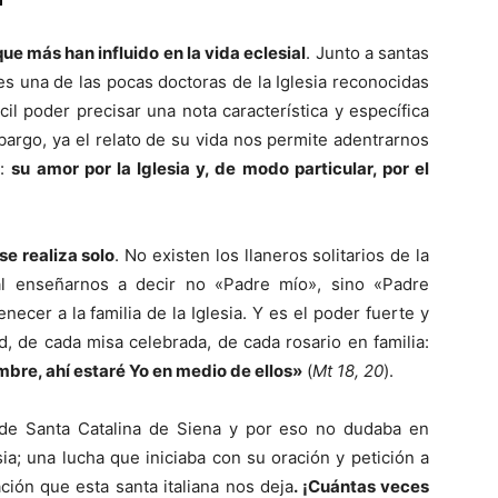
ue más han influido en la vida eclesial
. Junto a santas
es una de las pocas doctoras de la Iglesia reconocidas
cil poder precisar una nota característica y específica
bargo, ya el relato de su vida nos permite adentrarnos
a:
su amor por la Iglesia y, de modo particular, por el
se realiza solo
. No existen los llaneros solitarios de la
al enseñarnos a decir no «Padre mío», sino «Padre
ecer a la familia de la Iglesia. Y es el poder fuerte y
 de cada misa celebrada, de cada rosario en familia:
bre, ahí estaré Yo en medio de ellos
»
(
Mt 18, 20
).
 de Santa Catalina de Siena y por eso no dudaba en
ia; una lucha que iniciaba con su oración y petición a
ción que esta santa italiana nos deja
. ¡Cuántas veces