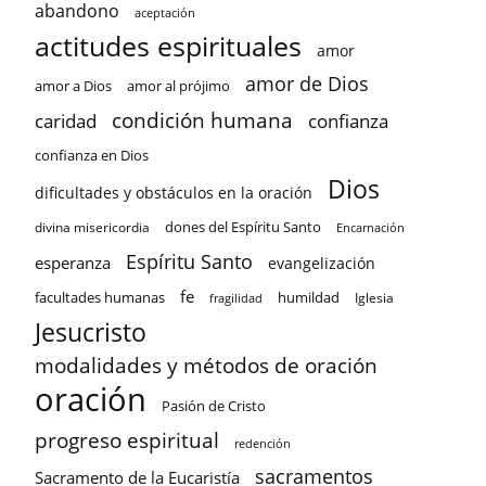
abandono
aceptación
actitudes espirituales
amor
amor de Dios
amor a Dios
amor al prójimo
condición humana
confianza
caridad
confianza en Dios
Dios
dificultades y obstáculos en la oración
dones del Espíritu Santo
divina misericordia
Encarnación
Espíritu Santo
esperanza
evangelización
fe
facultades humanas
humildad
Iglesia
fragilidad
Jesucristo
modalidades y métodos de oración
oración
Pasión de Cristo
progreso espiritual
redención
sacramentos
Sacramento de la Eucaristía