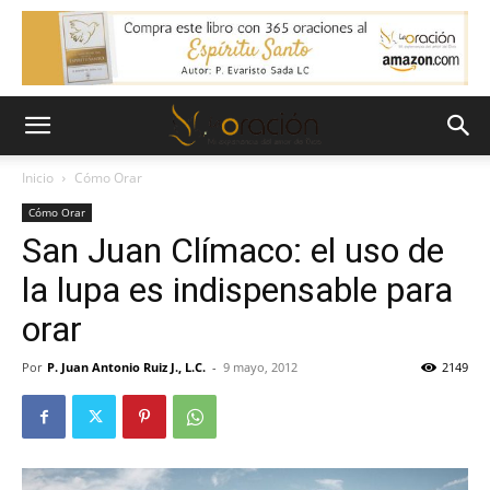
Inicio
Cómo Orar
Cómo Orar
San Juan Clímaco: el uso de
la lupa es indispensable para
orar
Por
P. Juan Antonio Ruiz J., L.C.
-
9 mayo, 2012
2149