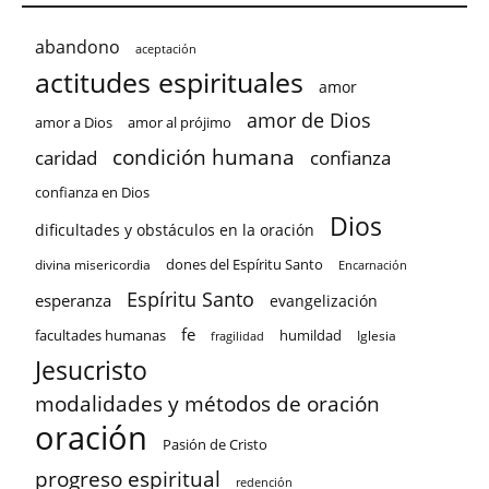
abandono
aceptación
actitudes espirituales
amor
amor de Dios
amor a Dios
amor al prójimo
condición humana
confianza
caridad
confianza en Dios
Dios
dificultades y obstáculos en la oración
dones del Espíritu Santo
divina misericordia
Encarnación
Espíritu Santo
esperanza
evangelización
fe
facultades humanas
humildad
Iglesia
fragilidad
Jesucristo
modalidades y métodos de oración
oración
Pasión de Cristo
progreso espiritual
redención