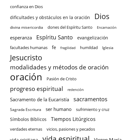
confianza en Dios
Dios
dificultades y obstáculos en la oración
dones del Espíritu Santo
divina misericordia
Encarnación
Espíritu Santo
esperanza
evangelización
fe
facultades humanas
humildad
Iglesia
fragilidad
Jesucristo
modalidades y métodos de oración
oración
Pasión de Cristo
progreso espiritual
redención
sacramentos
Sacramento de la Eucaristía
ser humano
sufrimiento y cruz
Sagrada Escritura
Tiempos Litúrgicos
Símbolos Bíblicos
verdades eternas
vicios, pasiones y pecados
vida espiritual
Virgen María
vida cristiana