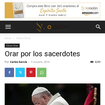
Inicio
Cómo Orar
Cómo Orar
Orar por los sacerdotes
Por
Carlos García
-
3 octubre, 2014
4249