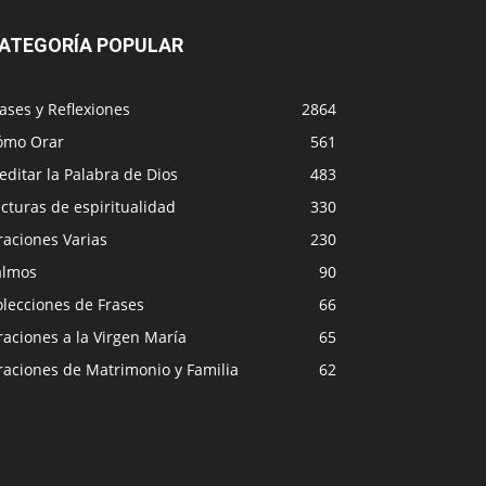
ATEGORÍA POPULAR
ases y Reflexiones
2864
ómo Orar
561
ditar la Palabra de Dios
483
cturas de espiritualidad
330
raciones Varias
230
almos
90
lecciones de Frases
66
aciones a la Virgen María
65
raciones de Matrimonio y Familia
62