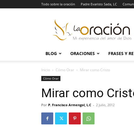
Todo sobre la oración
Padre Evaristo Sada, LC
Comuni
La
Oración
BLOG
ORACIONES
FRASES Y R
Inicio
Cómo Orar
Mirar como Cristo
Cómo Orar
Mirar como Crist
Por
P. Francisco Armengol, L.C
-
2 julio, 2012