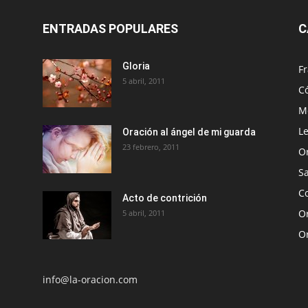
ENTRADAS POPULARES
C
Gloria
Fr
5 abril, 2011
C
Me
Le
Oración al ángel de mi guarda
23 febrero, 2011
O
S
Co
Acto de contrición
Or
5 abril, 2011
O
info@la-oracion.com