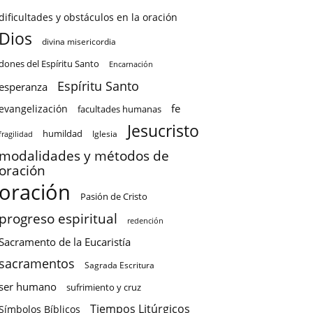
dificultades y obstáculos en la oración
Dios
divina misericordia
dones del Espíritu Santo
Encarnación
Espíritu Santo
esperanza
fe
evangelización
facultades humanas
Jesucristo
humildad
Iglesia
fragilidad
modalidades y métodos de
oración
oración
Pasión de Cristo
progreso espiritual
redención
Sacramento de la Eucaristía
sacramentos
Sagrada Escritura
ser humano
sufrimiento y cruz
Tiempos Litúrgicos
Símbolos Bíblicos